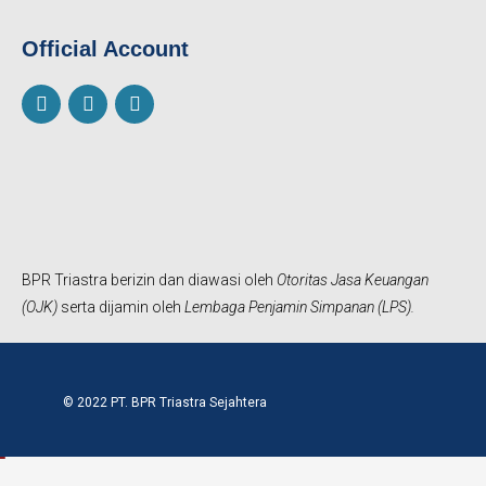
Official Account
F
I
Y
a
n
o
c
s
u
e
t
t
b
a
u
o
g
b
o
r
e
k
a
m
BPR Triastra berizin dan diawasi oleh
Otoritas Jasa Keuangan
(OJK)
serta dijamin oleh
Lembaga Penjamin Simpanan (LPS).
© 2022 PT. BPR Triastra Sejahtera