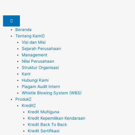
Skip
to
content
Beranda
Tentang Kami
Visi dan Misi
Sejarah Perusahaan
Management
Nilai Perusahaan
Struktur Organisasi
Karir
Hubungi Kami
Piagam Audit Intern
Whistle Blowing System (WBS)
Produk
Kredit
Kredit Multiguna
Kredit Kepemilikan Kendaraan
Kredit Back To Back
Kredit Sertifikasi