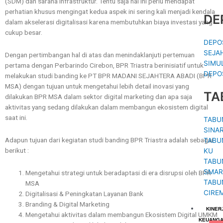
(SDM) dan sarana infrastruktur. Tentu saja hal ini perlu mendapat
perhatian khusus mengingat kedua aspek ini sering kali menjadi kendala
DE
dalam akselerasi digitalisasi karena membutuhkan biaya investasi yang
cukup besar.
DEPO
SEJA
Dengan pertimbangan hal di atas dan menindaklanjuti pertemuan
SIMU
pertama dengan Perbarindo Cirebon, BPR Triastra berinisiatif untuk
DEPO
melakukan studi banding ke PT BPR MADANI SEJAHTERA ABADI (BPR
MSA) dengan tujuan untuk mengetahui lebih detail inovasi yang
TA
dilakukan BPR MSA dalam sektor digital marketing dan apa saja
aktivitas yang sedang dilakukan dalam membangun ekosistem digital
saat ini.
TABU
SINA
Adapun tujuan dari kegiatan studi banding BPR Triastra adalah sebagai
TABU
berikut :
KU
TABU
SMAR
Mengetahui strategi untuk beradaptasi di era disrupsi oleh BPR
TABU
MSA
CIRE
Digitalisasi & Peningkatan Layanan Bank
Branding & Digital Marketing
KINER
Mengetahui aktivitas dalam membangun Ekosistem Digital UMKM
KEUANG