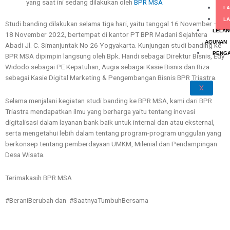
yang saat ini sedang dilakukan oleh
BPR MSA
LA
L
Studi banding dilakukan selama tiga hari, yaitu tanggal 16 November –
LELAN
18 November 2022, bertempat di kantor PT BPR Madani Sejahtera
AGUNAN
Abadi Jl. C. Simanjuntak No 26 Yogyakarta. Kunjungan studi banding ke
PENG
BPR MSA dipimpin langsung oleh Bpk. Handi sebagai Direktur Bisnis, Edy
Widodo sebagai PE Kepatuhan, Augia sebagai Kasie Bisnis dan Riza
sebagai Kasie Digital Marketing & Pengembangan Bisnis BPR Triastra.
X
Selama menjalani kegiatan studi banding ke BPR MSA, kami dari BPR
Triastra mendapatkan ilmu yang berharga yaitu tentang inovasi
digitalisasi dalam layanan bank baik untuk internal dan atau eksternal,
serta mengetahui lebih dalam tentang program-program unggulan yang
berkonsep tentang pemberdayaan UMKM, Milenial dan Pendampingan
Desa Wisata.
Terimakasih BPR MSA
#BeraniBerubah dan #SaatnyaTumbuhBersama