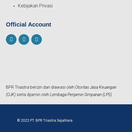
Kebijakan Privasi
Official Account
F
I
Y
a
n
o
c
s
u
e
t
t
b
a
u
o
g
b
o
r
e
k
a
m
BPR Triastra berizin dan diawasi oleh
Otoritas Jasa Keuangan
(OJK)
serta dijamin oleh
Lembaga Penjamin Simpanan (LPS).
© 2022 PT. BPR Triastra Sejahtera