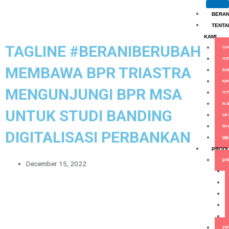
Skip
to
BERA
content
TENTA
KAMI
TAGLINE #BERANIBERUBAH
VI
S
MEMBAWA BPR TRIASTRA
M
NI
MENGUNJUNGI BPR MSA
ST
KA
UNTUK STUDI BANDING
HU
PI
DIGITALISASI PERBANKAN
WH
PROD
KR
December 15, 2022
D