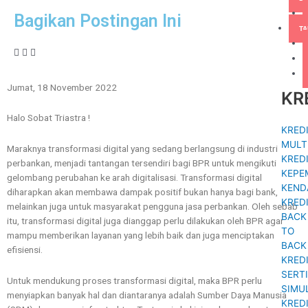
Bagikan Postingan Ini
T
Jumat, 18 November 2022
KR
Halo Sobat Triastra !
KRED
MULT
Maraknya transformasi digital yang sedang berlangsung di industri
KRED
perbankan, menjadi tantangan tersendiri bagi BPR untuk mengikuti
KEPE
gelombang perubahan ke arah digitalisasi. Transformasi digital
KEND
diharapkan akan membawa dampak positif bukan hanya bagi bank,
KRED
melainkan juga untuk masyarakat pengguna jasa perbankan. Oleh sebab
BACK
itu, transformasi digital juga dianggap perlu dilakukan oleh BPR agar
TO
mampu memberikan layanan yang lebih baik dan juga menciptakan
BACK
efisiensi.
KRED
SERTI
Untuk mendukung proses transformasi digital, maka BPR perlu
SIMU
menyiapkan banyak hal dan diantaranya adalah Sumber Daya Manusia
KRED