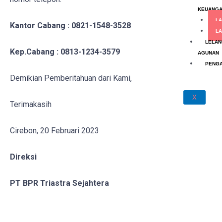
KEUANG
LA
Kantor Cabang
: 0821-1548-3528
L
LELAN
Kep.Cabang
: 0813-1234-3579
AGUNAN
PENG
Demikian Pemberitahuan dari Kami,
X
Terimakasih
Cirebon, 20 Februari 2023
Direksi
PT BPR Triastra Sejahtera