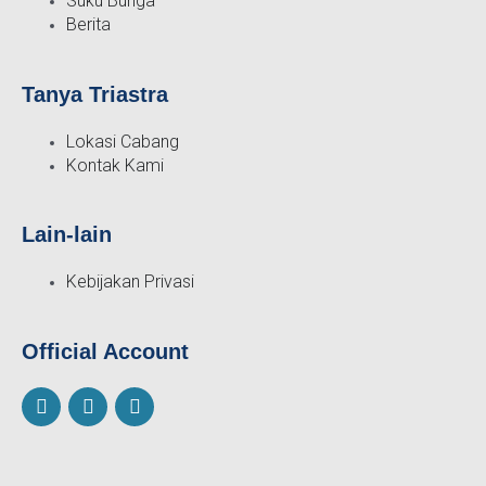
Suku Bunga
Berita
Tanya Triastra
Lokasi Cabang
Kontak Kami
Lain-lain
Kebijakan Privasi
Official Account
F
I
Y
a
n
o
c
s
u
e
t
t
b
a
u