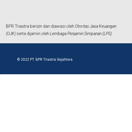
o
g
b
o
r
e
k
a
m
BPR Triastra berizin dan diawasi oleh
Otoritas Jasa Keuangan
(OJK)
serta dijamin oleh
Lembaga Penjamin Simpanan (LPS).
© 2022 PT. BPR Triastra Sejahtera