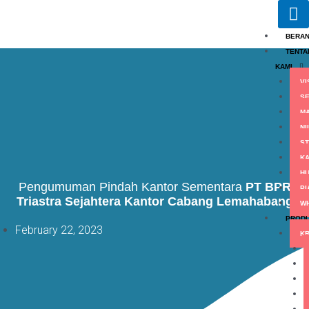
Skip
to
content
BERA
TENTA
KAMI
VI
S
M
NI
ST
KA
HU
Pengumuman Pindah Kantor Sementara
PT BPR
PI
Triastra Sejahtera Kantor Cabang Lemahabang
WH
PROD
February 22, 2023
KR