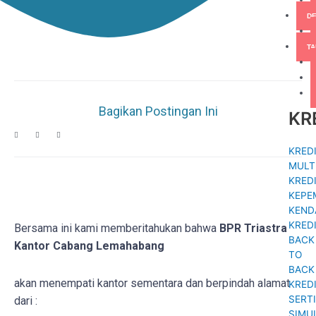
D
T
Bagikan Postingan Ini
KR
KRED
MULT
KRED
KEPE
KEND
KRED
Bersama ini kami memberitahukan bahwa
BPR Triastra
BACK
Kantor Cabang Lemahabang
TO
BACK
akan menempati kantor sementara dan berpindah alamat
KRED
SERTI
dari :
SIMU