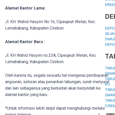
KRED
Alamat Kantor Lama:
DE
Jl. KH. Wahid Hasyim No.16, Cipeujeuh Wetan, Kec.
Lemahabang, Kabupaten Cirebon
DEPO
SEJA
SIMU
Alamat Kantor Baru :
DEPO
TA
Jl. KH Wahid Hasyim no.23A, Cipeujeuh Wetan, Kec.
Lemahabang, Kabupaten Cirebon
TABU
SINA
Oleh karena itu, segala sesuatu hal mengenai pembayaran
TABU
angsuran, setoran atau penarikan tabungan, surat-menyurat
KU
dan lain sebagainya yang berkaitan akan berpindah ke
TABU
alamat kantor yang baru .
SMAR
TABU
CIRE
*
Untuk informasi lebih lanjut dapat menghubungi melalui
nomor telepon:
KINER